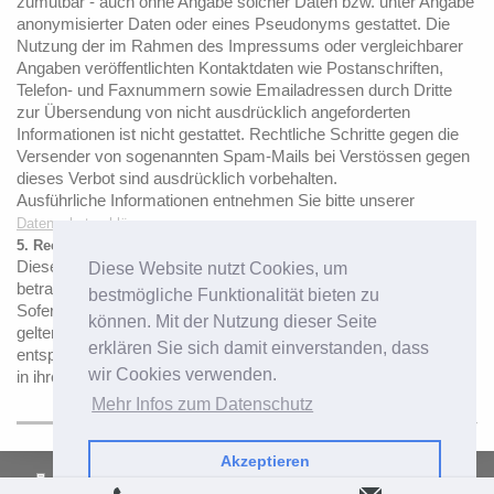
zumutbar - auch ohne Angabe solcher Daten bzw. unter Angabe
anonymisierter Daten oder eines Pseudonyms gestattet. Die
Nutzung der im Rahmen des Impressums oder vergleichbarer
Angaben veröffentlichten Kontaktdaten wie Postanschriften,
Telefon- und Faxnummern sowie Emailadressen durch Dritte
zur Übersendung von nicht ausdrücklich angeforderten
Informationen ist nicht gestattet. Rechtliche Schritte gegen die
Versender von sogenannten Spam-Mails bei Verstössen gegen
dieses Verbot sind ausdrücklich vorbehalten.
Ausführliche Informationen entnehmen Sie bitte unserer
Datenschutzerklärung
5. Rechtswirksamkeit dieses Haftungsausschlusses
Dieser Haftungsausschluss ist als Teil des Internetangebotes zu
Diese Website nutzt Cookies, um
betrachten, von dem aus auf diese Seite verwiesen wurde.
bestmögliche Funktionalität bieten zu
Sofern Teile oder einzelne Formulierungen dieses Textes der
können. Mit der Nutzung dieser Seite
geltenden Rechtslage nicht, nicht mehr oder nicht vollständig
erklären Sie sich damit einverstanden, dass
entsprechen sollten, bleiben die übrigen Teile des Dokumentes
wir Cookies verwenden.
in ihrem Inhalt und ihrer Gültigkeit davon unberührt.
Mehr Infos zum Datenschutz
Akzeptieren
Login
Druckversion
|
Sitemap